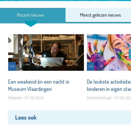
Recent nieuws
Meest gelezen nieuws
Uit
Uit
Een weekend én een nacht in
De leukste activiteit
Museum Vlaardingen
kinderen in eigen st
Redactie - 07-08-2026
Partnerbijdrage - 07-08-20
Lees ook