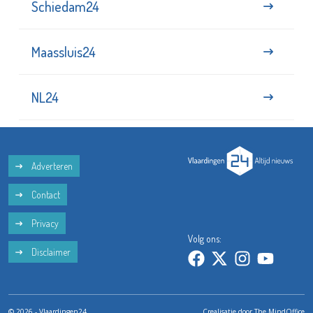
Schiedam24
Maassluis24
NL24
Adverteren
Contact
Privacy
Volg ons:
Disclaimer
© 2026 - Vlaardingen24
Crealisatie door
The MindOffice