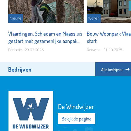
Nieuws
Wonen
Vlaardingen, Schiedam en Maassluis
Bouw Woonpark Vlaa
and
gestart met gezamenlijke aanpak
start
voor dakloze EU-arbeidsmigranten
Redactie - 20-03-2026
Redactie - 31-10-2025
Bedrijven
Alle bedrijven
De Windwijzer
Bekijk de pagina