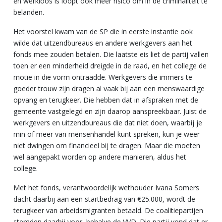
én werkloos is loopt ook meer risico om in de criminaliteit te
belanden.
Het voorstel kwam van de SP die in eerste instantie ook
wilde dat uitzendbureaus en andere werkgevers aan het
fonds mee zouden betalen. Die laatste eis liet de partij vallen
toen er een minderheid dreigde in de raad, en het college de
motie in die vorm ontraadde. Werkgevers die immers te
goeder trouw zijn dragen al vaak bij aan een menswaardige
opvang en terugkeer. Die hebben dat in afspraken met de
gemeente vastgelegd en zijn daarop aanspreekbaar. Juist de
werkgevers en uitzendbureaus die dat niet doen, waarbij je
min of meer van mensenhandel kunt spreken, kun je weer
niet dwingen om financieel bij te dragen. Maar die moeten
wel aangepakt worden op andere manieren, aldus het
college.
Met het fonds, verantwoordelijk wethouder Ivana Somers
dacht daarbij aan een startbedrag van €25.000, wordt de
terugkeer van arbeidsmigranten betaald. De coalitiepartijen
stemden daarbij voor, behalve de VVD. Die partij vond dat er