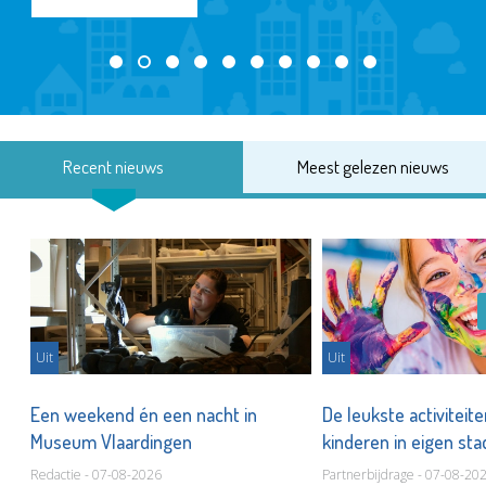
Recent nieuws
Meest gelezen nieuws
Uit
Uit
Een weekend én een nacht in
De leukste activiteit
Museum Vlaardingen
kinderen in eigen st
Redactie - 07-08-2026
Partnerbijdrage - 07-08-20