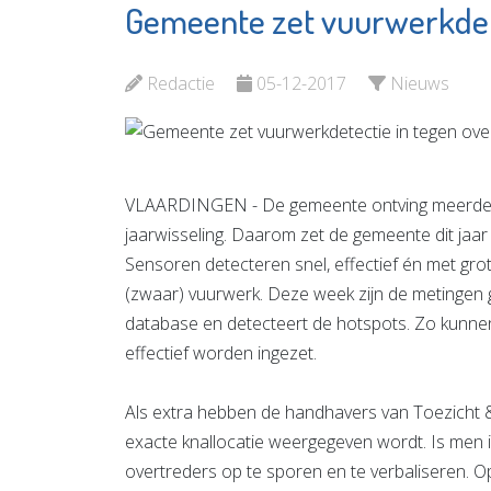
Gemeente zet vuurwerkdete
Kinderdagverblijf
Museu
De
Vlaardi
Speelwonders
Redactie
05-12-2017
Nieuws
Bekijk d
Bekijk de pagina
VLAARDINGEN - De gemeente ontving meerdere 
jaarwisseling. Daarom zet de gemeente dit jaar 
Sensoren detecteren snel, effectief én met grot
(zwaar) vuurwerk. Deze week zijn de metingen 
database en detecteert de hotspots. Zo kunn
effectief worden ingezet.
Als extra hebben de handhavers van Toezicht
exacte knallocatie weergegeven wordt. Is men 
overtreders op te sporen en te verbaliseren. Op