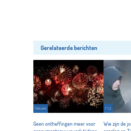
Gerelateerde berichten
Nieuws
112
Geen ontheffingen meer voor
Wie zijn de 
consumentenvuurwerk tijdens
aanslag op 