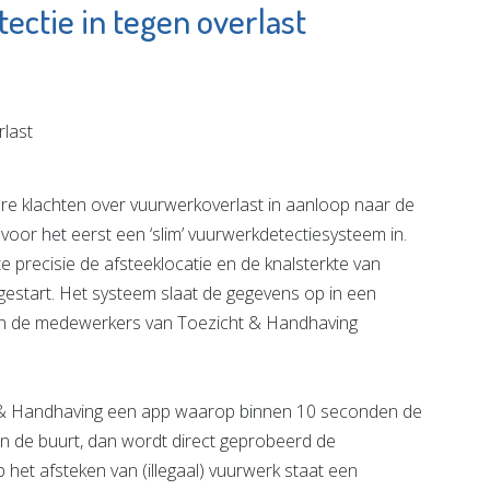
ctie in tegen overlast
m
Van Kortenhof
ngen
Vlaardingen
e pagina
Bekijk de pagina
klachten over vuurwerkoverlast in aanloop naar de
voor het eerst een ‘slim’ vuurwerkdetectiesysteem in.
e precisie de afsteeklocatie en de knalsterkte van
gestart. Het systeem slaat de gegevens op in een
en de medewerkers van Toezicht & Handhaving
 & Handhaving een app waarop binnen 10 seconden de
in de buurt, dan wordt direct geprobeerd de
 het afsteken van (illegaal) vuurwerk staat een