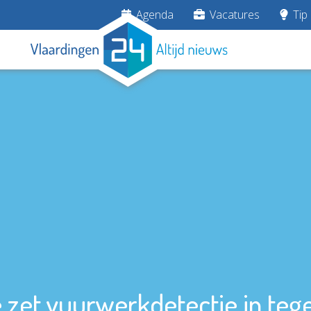
Agenda
Vacatures
Tip 
zet vuurwerkdetectie in tege