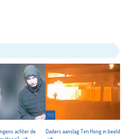
112
jongens achter de
Daders aanslag Tim Hong in beeld
Tim Hong?