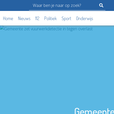
Home
Nieuws
112
Politiek
Sport
Onderwijs
Gemeente 