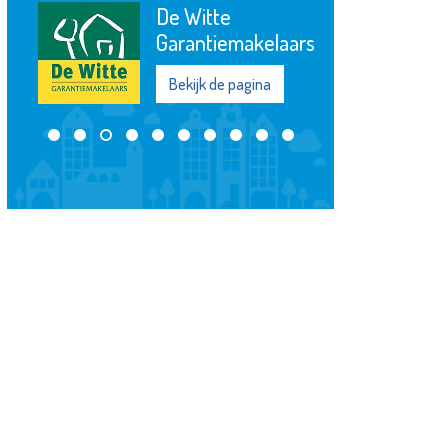
De Witte
Garantiemakelaars
Bekijk de pagina