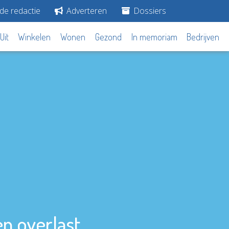
de redactie
Adverteren
Dossiers
Uit
Winkelen
Wonen
Gezond
In memoriam
Bedrijven
n overlast