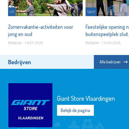
Uit
Sport
en
Zomervakantie-activiteiten voor
Feestelijke opening 
jong en oud
buitenspeelplek sluit
Buitenspeelweek af
Redactie - 14-07-2026
Redactie - 12-06-2026
Bedrijven
Alle bedrijven
Giant Store Vlaardingen
Bekijk de pagina