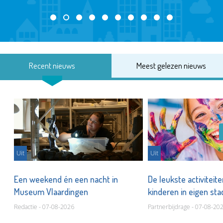
Recent nieuws
Meest gelezen nieuws
Uit
Uit
Een weekend én een nacht in
De leukste activiteit
Museum Vlaardingen
kinderen in eigen st
Redactie - 07-08-2026
Partnerbijdrage - 07-08-20