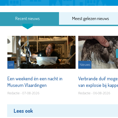
Recent nieuws
Meest gelezen nieuws
Uit
Nieuws
Een weekend én een nacht in
Verbrande duif mogel
Museum Vlaardingen
van explosie bij kap
Redactie - 07-08-2026
Redactie - 06-08-2026
Lees ook