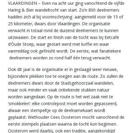
VLAARDINGEN – Even na acht uur ging vanochtend de vijfde
Haring & Bier wandeltocht van start. Zo’n 800 deelnemers
hadden zich al bij voorinschrijving aangemeld voor de 15 of
25 kilometer, dwars door Vlaardingen. De organisatie
verwacht in totaal rond de duizend deelnemers te kunnen
uitzwaaien. De start en finish van de tocht was bij Eetcafé
d’Óude Stoep, waar gestart werd met koffie en waar
vanmiddag ook gefinisht wordt. De eerste, wat fanatiekere
deelnemers worden zo rond half één terug verwacht.
Ook dit jaar is de organisatie er in geslaagd weer nieuwe,
bijzondere plekken toe te voegen aan de route. Zo zullen de
deelnemers dwars door de Stadsgehoorzaal wandelen,
maar ook minder en vaak onbekende stukken natuur
worden aangedaan. Op de route is het wel zaak niet te
‘smokkelen’: elke controlepost moet worden gepasseerd,
alwaar een stempeltje op de deelnamekaart wordt
geplaatst. Wethouder Cees Oosterom mocht vanochtend de
eerste stempels plaatsen waarna de tocht kon beginnen.
Oosterom werd daarbij, ook een traditie, aangekondigd