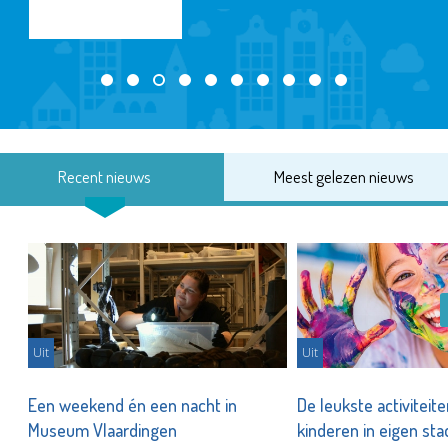
Recent nieuws
Meest gelezen nieuws
Uit
Uit
Een weekend én een nacht in
De leukste activiteit
Museum Vlaardingen
kinderen in eigen st