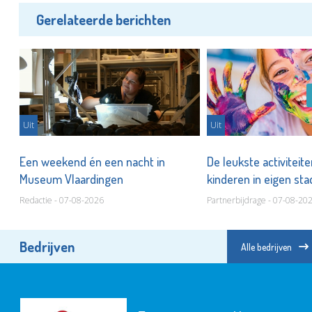
Gerelateerde berichten
Uit
Uit
er
Een weekend én een nacht in
De leukste activiteit
Museum Vlaardingen
kinderen in eigen st
Redactie - 07-08-2026
Partnerbijdrage - 07-08-20
Bedrijven
Alle bedrijven