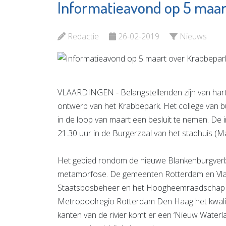
Informatieavond op 5 maar
Waterweg
Aanloop
Wonen
Groene 
Redactie
26-02-2019
Nieuws
Bekijk de pagina
Bekijk d
VLAARDINGEN - Belangstellenden zijn van hart
ontwerp van het Krabbepark. Het college van
in de loop van maart een besluit te nemen. De 
21.30 uur in de Burgerzaal van het stadhuis (Ma
Het gebied rondom de nieuwe Blankenburgverb
metamorfose. De gemeenten Rotterdam en Vlaard
Staatsbosbeheer en het Hoogheemraadschap v
Metropoolregio Rotterdam Den Haag het kwal
kanten van de rivier komt er een ‘Nieuw Waterlan