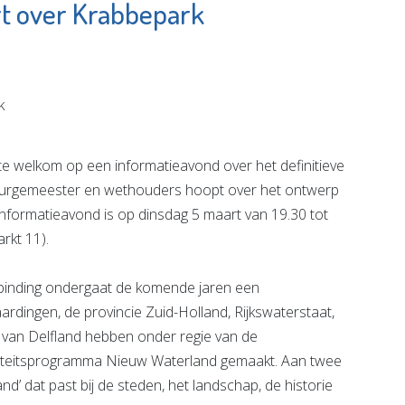
t over Krabbepark
huis De
PRO Vlaardingen
Luiken
Bekijk de pagina
e pagina
e welkom op een informatieavond over het definitieve
 burgemeester en wethouders hoopt over het ontwerp
informatieavond is op dinsdag 5 maart van 19.30 tot
rkt 11).
inding ondergaat de komende jaren een
ingen, de provincie Zuid-Holland, Rijkswaterstaat,
an Delfland hebben onder regie van de
iteitsprogramma Nieuw Waterland gemaakt. Aan twee
d’ dat past bij de steden, het landschap, de historie