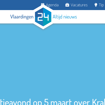
Agenda
Vacatures
Tip 
tieavond op 5 maart over Kr