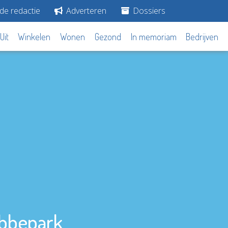
de redactie
Adverteren
Dossiers
Uit
Winkelen
Wonen
Gezond
In memoriam
Bedrijven
abbepark