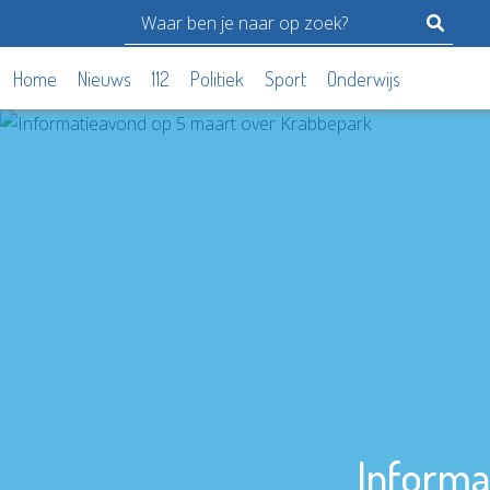
Home
Nieuws
112
Politiek
Sport
Onderwijs
Informa