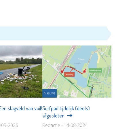
Nieuws
en slagveld van vuil!
Surfpad tijdelijk (deels)
afgesloten
3-05-2026
Redactie - 14-08-2024