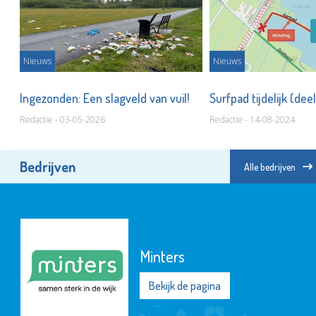
Nieuws
Nieuws
r
Ingezonden: Een slagveld van vuil!
Surfpad tijdelijk (de
Redactie - 03-05-2026
Redactie - 14-08-2024
Bedrijven
Alle bedrijven
Minters
Bekijk de pagina