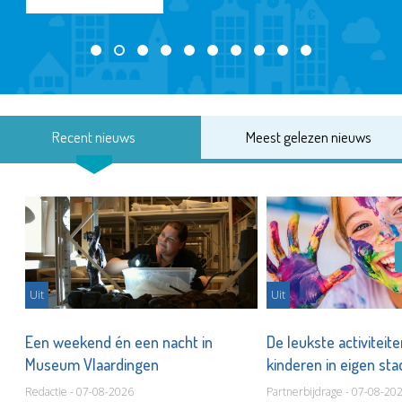
Recent nieuws
Meest gelezen nieuws
Uit
Uit
Een weekend én een nacht in
De leukste activiteit
Museum Vlaardingen
kinderen in eigen st
Redactie - 07-08-2026
Partnerbijdrage - 07-08-20