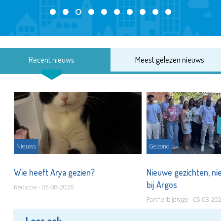
Recent nieuws
Meest gelezen nieuws
Nieuws
Gezond
s
Wie heeft Arya gezien?
Nieuwe gezichten, ni
bij Argos
Redactie - 05-08-2026
Partnerbijdrage - 05-08-20
Lees ook