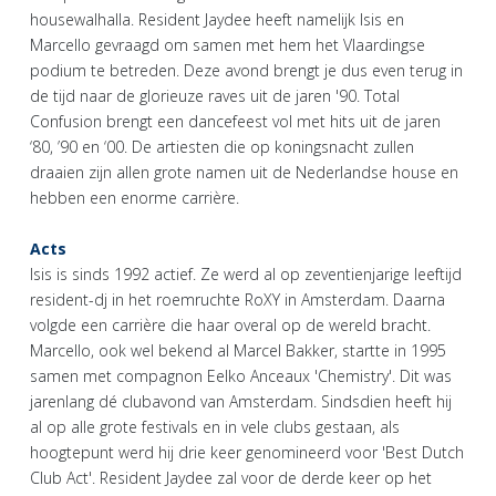
housewalhalla. Resident Jaydee heeft namelijk Isis en
Marcello gevraagd om samen met hem het Vlaardingse
podium te betreden. Deze avond brengt je dus even terug in
de tijd naar de glorieuze raves uit de jaren '90. Total
Confusion brengt een dancefeest vol met hits uit de jaren
‘80, ’90 en ‘00. De artiesten die op koningsnacht zullen
draaien zijn allen grote namen uit de Nederlandse house en
hebben een enorme carrière.
Acts
Isis is sinds 1992 actief. Ze werd al op zeventienjarige leeftijd
resident-dj in het roemruchte RoXY in Amsterdam. Daarna
volgde een carrière die haar overal op de wereld bracht.
Marcello, ook wel bekend al Marcel Bakker, startte in 1995
samen met compagnon Eelko Anceaux 'Chemistry'. Dit was
jarenlang dé clubavond van Amsterdam. Sindsdien heeft hij
al op alle grote festivals en in vele clubs gestaan, als
hoogtepunt werd hij drie keer genomineerd voor 'Best Dutch
Club Act'. Resident Jaydee zal voor de derde keer op het