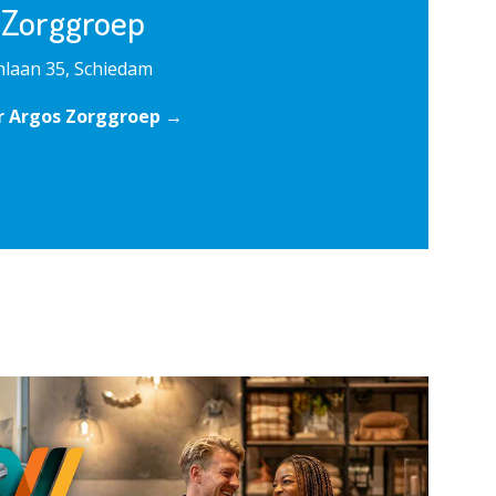
 Zorggroep
laan 35, Schiedam
r Argos Zorggroep →