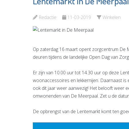
Lentemarkt in De Meerpaal
Prevenzie
Stadsge
Leefstijlcoaching
Vlaardi
Redactie
11-03-2019
Winkelen
Bekijk de pagina
Bekijk d
Op zaterdag 16 maart opent zorgcentrum De M
deuren tijdens de landelijke Open Dag van Zorg
Er zijn van 10.00 uur tot 14.30 uur op deze Le
woonaccessoires en lekkernijen. Daarnaast is e
ook dit jaar weer aanwezig! Het belooft weer
omwonenden van De Meerpaal. Zet u de datu
De opbrengst van de Lentemarkt komt ten go