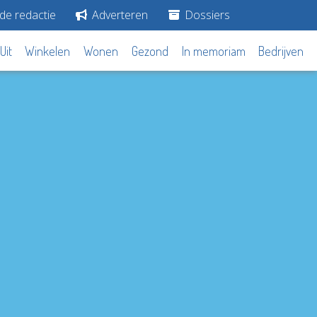
de redactie
Adverteren
Dossiers
Uit
Winkelen
Wonen
Gezond
In memoriam
Bedrijven