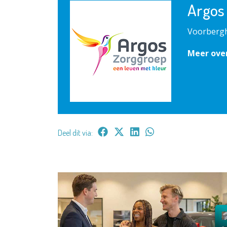
Argos
Voorbergh
Meer ove
Deel dit via: