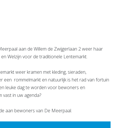
hoorzaal
Aanloophuis De
ngen
Groene Luiken
e pagina
Bekijk de pagina
eerpaal aan de Willem de Zwijgerlaan 2 weer haar
 en Welzijn voor de traditionele Lentemarkt.
ntemarkt weer kramen met kleding, sieraden,
r een rommelmarkt en natuurlijk is het rad van fortuin
 een leuke dag te worden voor bewoners en
m vast in uw agenda?
ede aan bewoners van De Meerpaal.