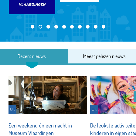
Recent nieuws
Meest gelezen nieuws
Uit
Uit
Een weekend én een nacht in
De leukste activiteit
Museum Vlaardingen
kinderen in eigen st