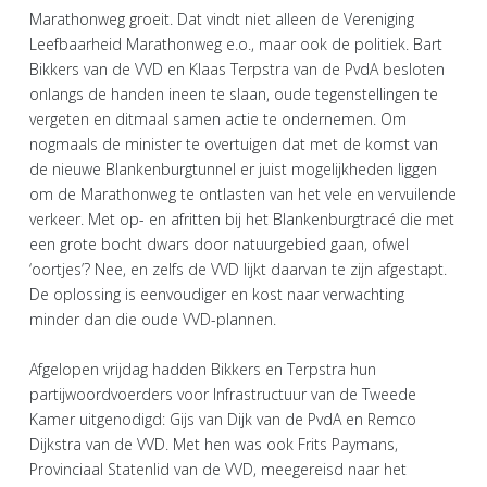
Marathonweg groeit. Dat vindt niet alleen de Vereniging
Leefbaarheid Marathonweg e.o., maar ook de politiek. Bart
Bikkers van de VVD en Klaas Terpstra van de PvdA besloten
onlangs de handen ineen te slaan, oude tegenstellingen te
vergeten en ditmaal samen actie te ondernemen. Om
nogmaals de minister te overtuigen dat met de komst van
de nieuwe Blankenburgtunnel er juist mogelijkheden liggen
om de Marathonweg te ontlasten van het vele en vervuilende
verkeer. Met op- en afritten bij het Blankenburgtracé die met
een grote bocht dwars door natuurgebied gaan, ofwel
‘oortjes’? Nee, en zelfs de VVD lijkt daarvan te zijn afgestapt.
De oplossing is eenvoudiger en kost naar verwachting
minder dan die oude VVD-plannen.
Afgelopen vrijdag hadden Bikkers en Terpstra hun
partijwoordvoerders voor Infrastructuur van de Tweede
Kamer uitgenodigd: Gijs van Dijk van de PvdA en Remco
Dijkstra van de VVD. Met hen was ook Frits Paymans,
Provinciaal Statenlid van de VVD, meegereisd naar het