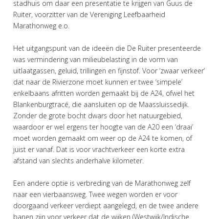
stadhuis om daar een presentatie te krijgen van Guus de
Ruiter, voorzitter van de Vereniging Leefbaarheid
Marathonweg e.o.
Het uitgangspunt van de ideeën die De Ruiter presenteerde
was vermindering van milieubelasting in de vorm van
uitlaatgassen, geluid, trillingen en fijnstof. Voor ‘zwaar verkeer’
dat naar de Rivierzone moet kunnen er twee ‘simpele’
enkelbaans afritten worden gemaakt bij de A24, ofwel het
Blankenburgtracé, die aansluiten op de Maassluissedijk.
Zonder de grote bocht dwars door het natuurgebied,
waardoor er wel ergens ter hoogte van de A20 een ‘draai’
moet worden gemaakt om weer op de A24 te komen, of
juist er vanaf. Dat is voor vrachtverkeer een korte extra
afstand van slechts anderhalve kilometer.
Een andere optie is verbreding van de Marathonweg zelf
naar een vierbaansweg. Twee wegen worden er voor
doorgaand verkeer verdiept aangelegd, en de twee andere
banen zijn voor verkeer dat de wijken (Westwijk/Indische