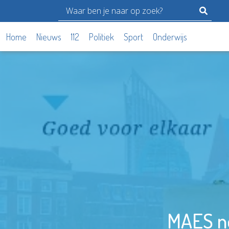
Home
Nieuws
112
Politiek
Sport
Onderwijs
MAES not