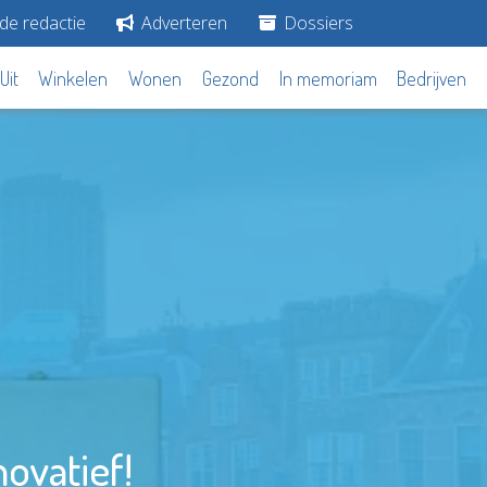
de redactie
Adverteren
Dossiers
Uit
Winkelen
Wonen
Gezond
In memoriam
Bedrijven
novatief!