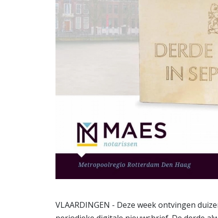
VLAARDINGEN - Deze week ontvingen duizen
periodieke digitale nieuwsbrief. De derde a