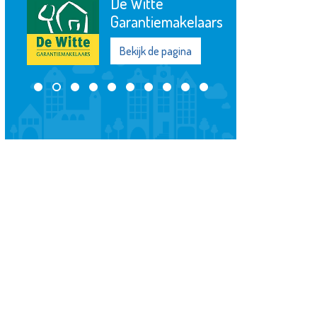
De Witte
Garantiemakelaars
Bekijk de pagina