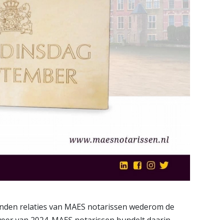
den relaties van MAES notarissen wederom de
lweer van 2024. MAES notarissen bundelt daarin