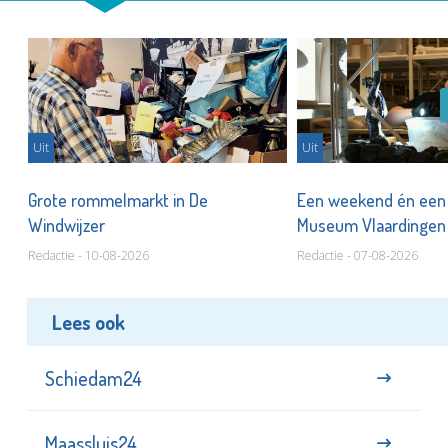
Uit
Uit
er
Grote rommelmarkt in De
Een weekend én een 
Windwijzer
Museum Vlaardinge
Redactie - 10-08-2026
Redactie - 07-08-2026
Lees ook
Schiedam24
Maassluis24