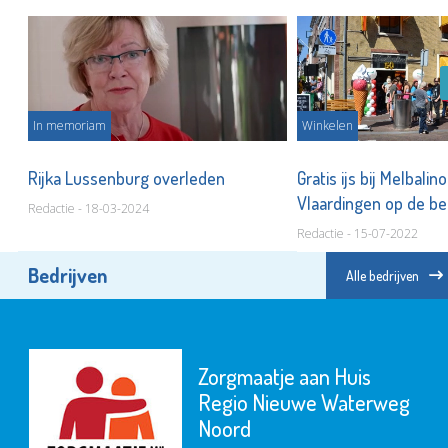
In memoriam
Winkelen
no!
Rijka Lussenburg overleden
Gratis ijs bij Melbalin
Vlaardingen op de b
Redactie - 18-03-2024
Redactie - 15-07-2022
Bedrijven
Alle bedrijven
Zorgmaatje aan Huis
Regio Nieuwe Waterweg
Noord