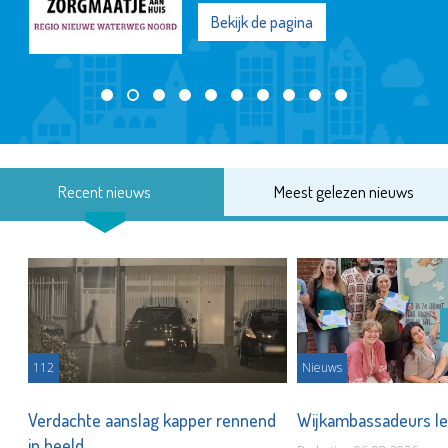
Bekijk de pagina
Recent nieuws
Meest gelezen nieuws
112
Nieuws
Verdachte aanslag kapper rennend
Wijkambassadeurs le
in beeld