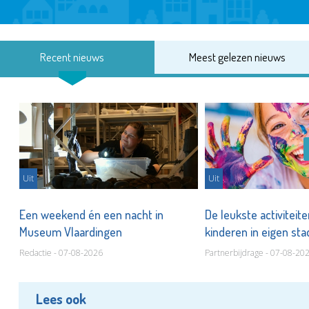
Recent nieuws
Meest gelezen nieuws
Uit
Uit
Een weekend én een nacht in
De leukste activiteit
Museum Vlaardingen
kinderen in eigen st
Redactie - 07-08-2026
Partnerbijdrage - 07-08-20
Lees ook