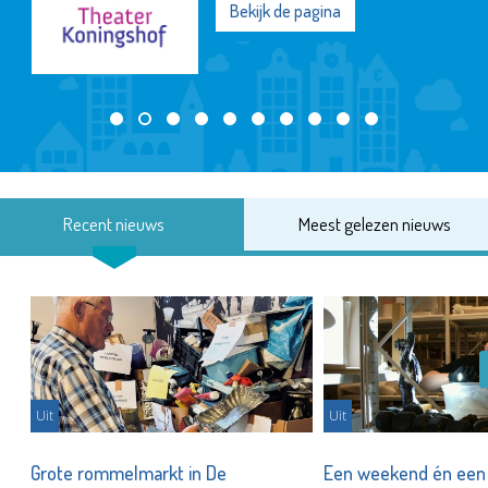
Bekijk de pagina
Recent nieuws
Meest gelezen nieuws
Uit
Uit
er
Grote rommelmarkt in De
Een weekend én een 