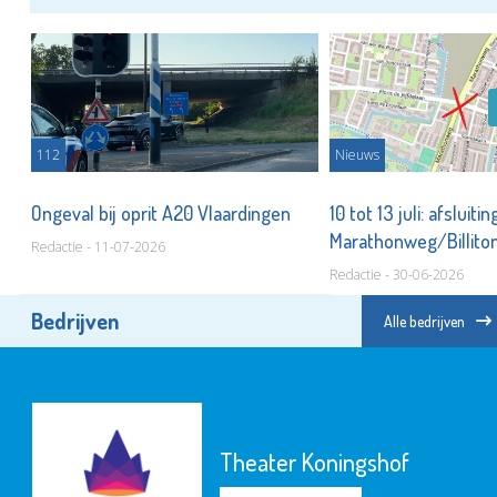
112
Nieuws
weg
Ongeval bij oprit A20 Vlaardingen
10 tot 13 juli: afsluiti
Marathonweg/Billito
Redactie - 11-07-2026
Redactie - 30-06-2026
Bedrijven
Alle bedrijven
Theater Koningshof