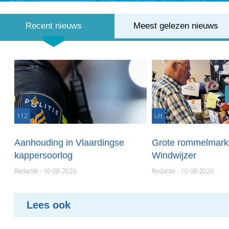
Recent nieuws
Meest gelezen nieuws
112
Uit
Aanhouding in Vlaardingse
Grote rommelmarkt
kappersoorlog
Windwijzer
Redactie - 10-08-2026
Redactie - 10-08-2026
Lees ook