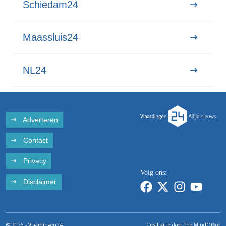
Schiedam24
Maassluis24
NL24
Adverteren
Contact
Privacy
Volg ons:
Disclaimer
© 2026 - Vlaardingen24
Crealisatie door
The MindOffice