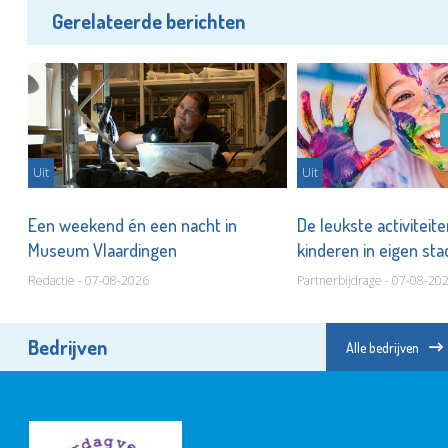
Gerelateerde berichten
Uit
Uit
er
Een weekend én een nacht in
De leukste activiteit
Museum Vlaardingen
kinderen in eigen st
Redactie - 07-08-2026
Partnerbijdrage - 07-08-20
Bedrijven
Alle bedrijven