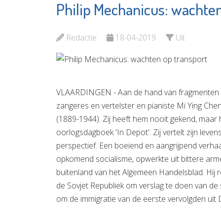
Philip Mechanicus: wachten
UN1EK Onderwijs
The Min
en Opvang
Bekijk d
Redactie
18-04-2019
Uit
Bekijk de pagina
VLAARDINGEN - Aan de hand van fragmenten uit
zangeres en vertelster en pianiste Mi Ying C
(1889-1944). Zij heeft hem nooit gekend, maar h
oorlogsdagboek 'In Depot'. Zij vertelt zijn leve
perspectief. Een boeiend en aangrijpend verha
opkomend socialisme, opwerkte uit bittere armo
buitenland van het Algemeen Handelsblad. Hij 
de Sovjet Republiek om verslag te doen van de s
om de immigratie van de eerste vervolgden uit 