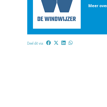
Meer ove
Deel dit via: