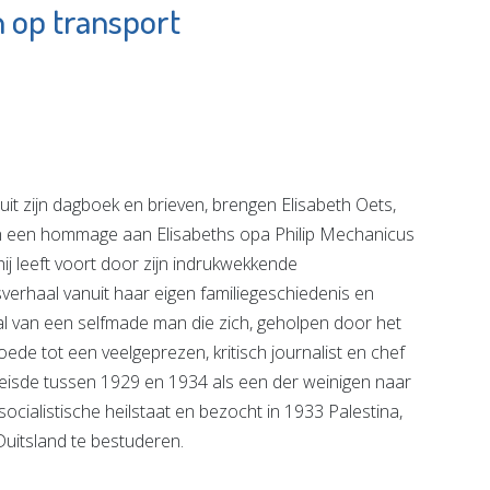
 op transport
Theater
dOffice
Koningshof
e pagina
Bekijk de pagina
 zijn dagboek en brieven, brengen Elisabeth Oets,
hen een hommage aan Elisabeths opa Philip Mechanicus
ij leeft voort door zijn indrukwekkende
nsverhaal vanuit haar eigen familiegeschiedenis en
al van een selfmade man die zich, geholpen door het
ede tot een veelgeprezen, kritisch journalist en chef
reisde tussen 1929 en 1934 als een der weinigen naar
ocialistische heilstaat en bezocht in 1933 Palestina,
Duitsland te bestuderen.