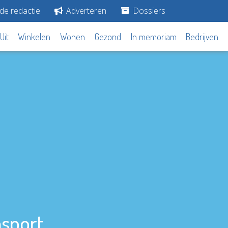
de redactie
Adverteren
Dossiers
Uit
Winkelen
Wonen
Gezond
In memoriam
Bedrijven
nsport