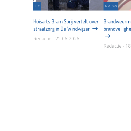
Uit
Nieuws
Huisarts Bram Sprij vertelt over
Brandweerma
straatzorg in De Windwijzer
brandveilighe
Redactie - 21-06-2026
Redactie - 1