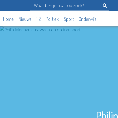
Home
Nieuws
112
Politiek
Sport
Onderwijs
Phili