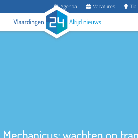
Agenda
Vacatures
Tip 
p Mechanicus: wachten op tra