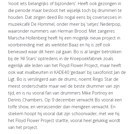
‘nooit iets belangrijks of bijzonders’. Heeft ook gezongen in
die periode maar besloot het wijselijk toch bij drummen te
houden. Dat zingen deed Bo nogal eens bij coversessies in
muziekcafé De Hommel, onder meer bij ‘setjes’ Nederpop,
waaronder nummers van Herman Brood. Met zangeres
Marscha Hollenberg heeft hij een mogelijk nieuw project in
voorbereiding met als werktitel Baaz en hij is zelf ook
benieuwd waar dit heen zal gaan. Bo is al langer betrokken
bij de ‘All Stars’ optredens in de Kroepoekfabriek zoals
eigenlijk alle leden van het Floyd Flower Project, maar heeft
ook wat invalbeurten in KADE40 ‘gedaan’ bij saxofonist Jan de
Ligt. Bo is verslingerd aan de drums, noemt Ringo Star de
meest onderschatte maar wel de beste drummer van zijn
tijd, en is nu vooral fan van drummers Mike Portnoy en
Dennis Chambers. Op 9 december verwacht Bo vooral een
toffe show, en verrassender dan menigeen verwacht. En
stiekem hoopt hij vooral dat zijn schoonvader, met wie hij
het Floyd Flower Project startte, vooral heel gelukkig wordt
van het project.