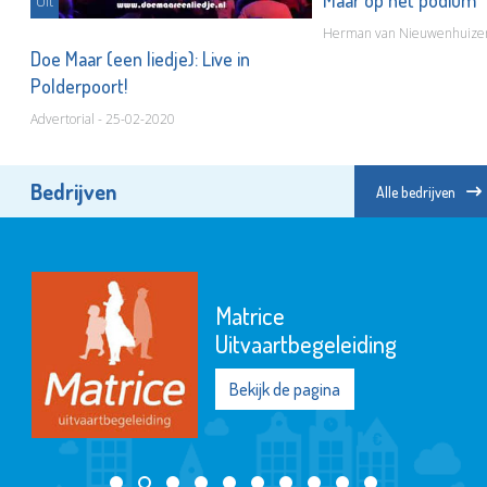
Maar op het podium
Uit
Herman van Nieuwenhuizen
Doe Maar (een liedje): Live in
Polderpoort!
Advertorial - 25-02-2020
Bedrijven
Alle bedrijven
Matrice
Uitvaartbegeleiding
Bekijk de pagina