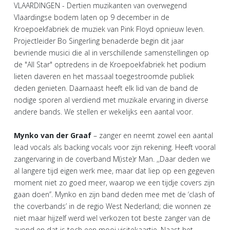
VLAARDINGEN - Dertien muzikanten van overwegend
Vlaardingse bodem laten op 9 december in de
Kroepoekfabriek de muziek van Pink Floyd opnieuw leven.
Projectleider Bo Singerling benaderde begin dit jaar
bevriende musici die al in verschillende samenstellingen op
de "All Star" optredens in de Kroepoekfabriek het podium
lieten daveren en het massaal toegestroomde publiek
deden genieten. Daarnaast heeft elk lid van de band de
nodige sporen al verdiend met muzikale ervaring in diverse
andere bands. We stellen er wekelijks een aantal voor.
Mynko van der Graaf
– zanger en neemt zowel een aantal
lead vocals als backing vocals voor zijn rekening. Heeft vooral
zangervaring in de coverband M(iste)r Man. ,,Daar deden we
al langere tijd eigen werk mee, maar dat liep op een gegeven
moment niet zo goed meer, waarop we een tijdje covers zijn
gaan doen’’. Mynko en zijn band deden mee met de ‘clash of
the coverbands’ in de regio West Nederland; die wonnen ze
niet maar hijzelf werd wel verkozen tot beste zanger van de
avond en dat is toch een mooi visitekaartje. Naast het