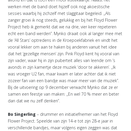
werken met de band doet hijzelf ook nog akoestische
sessies waarbij hij zichzelf met slaggitaar begeleid. ,,Als
zanger groei ik nog steeds, gelukkig en bij het Floyd Flower
Project heb ik gemerkt dat we na drie, vier keer repeteren
echt een band werden’’. Mynko draait ook al langer mee met
de ‘All Stars’ optredens in de Kroepoekfabriek en vindt het
vooral lekker om aan te haken bij anderen vanuit het idee
dat het ‘gezellige mensen’ zijn. Pink Floyd kent hij vooral van
zijn vader, waar hij in zijn puberteit alles van leende om ’s
avonds in zijn kamertje deze muziek ‘door te akkeren’. ,,Ik
was vroeger U2 fan, maar kwam er later achter dat ik niet
zozeer fan van een bandje was maar meer van de muziek’’.
Bij de uitvoering op 9 december verwacht Mynko dat ze er
samen een feestje van maken: ,,En wel 70 % meer en beter
dan dat we nu zelf denken’’.
Bo Singerling
– drummer en initiatiefnemer van het Floyd
Flower Project. Speelde van zijn 14-e tot zijn 28-e jaar in
verschillende bandjes, maar volgens eigen zeggen was dat