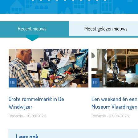
Recent nieuws
Meest gelezen nieuws
Uit
Uit
er
Grote rommelmarkt in De
Een weekend én een 
Windwijzer
Museum Vlaardinge
Redactie - 10-08-2026
Redactie - 07-08-2026
Lees ook