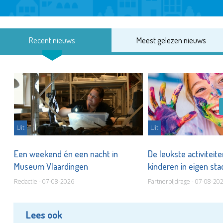
Recent nieuws
Meest gelezen nieuws
Uit
Uit
Een weekend én een nacht in
De leukste activiteit
Museum Vlaardingen
kinderen in eigen st
Redactie - 07-08-2026
Partnerbijdrage - 07-08-20
Lees ook