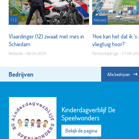
112
Nieuws
Vlaardinger (12) zwaait met mes in
'Hoe kan het dat ik '
Schiedam
vliegtuig hoor?'
Redactie - 08-06-2026
Partnerbijdrage - 17-08-20
Bedrijven
Alle bedrijven
Kinderdagverblijf De
Speelwonders
Bekijk de pagina