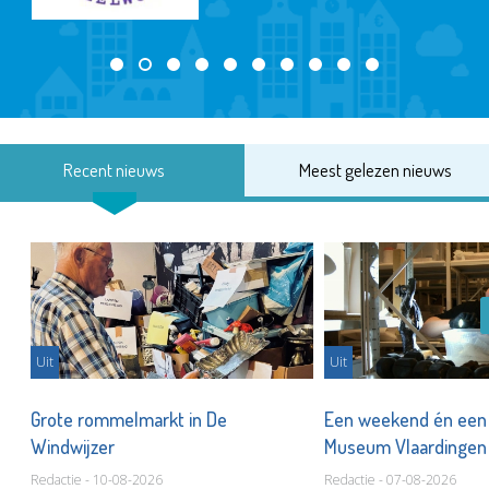
Recent nieuws
Meest gelezen nieuws
Uit
Uit
er
Grote rommelmarkt in De
Een weekend én een 
Windwijzer
Museum Vlaardinge
Redactie - 10-08-2026
Redactie - 07-08-2026