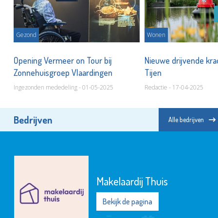
Gezond
Wonen
Opening Vermeer on Tour bij
Nieuwe drijvende kra
Zonnehuisgroep Vlaardingen
Tijen
Ingezonden mededeling - 01-05-2025
Redactie - 17-04-2025
Bedrijven
Alle bedrijven
Makelaardij Thuis
Bekijk de pagina