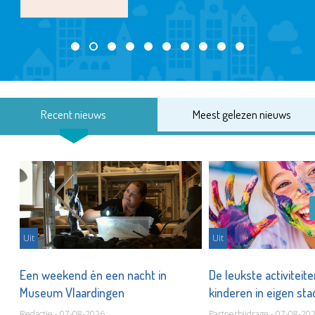
Recent nieuws
Meest gelezen nieuws
Uit
Uit
Een weekend én een nacht in
De leukste activiteit
Museum Vlaardingen
kinderen in eigen st
Redactie - 07-08-2026
Partnerbijdrage - 07-08-20