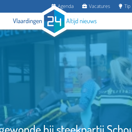
Agenda
Vacatures
Tip 
ewonde bij steekpartij Scho