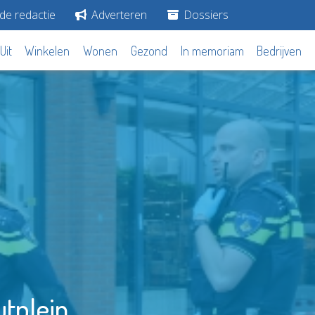
de redactie
Adverteren
Dossiers
Uit
Winkelen
Wonen
Gezond
In memoriam
Bedrijven
utplein