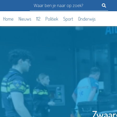
Home
Nieuws
112
Politiek
Sport
Onderwijs
Zwaarg