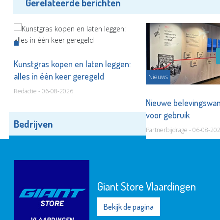
Gerelateerde berichten
Kunstgras kopen en laten leggen:
alles in één keer geregeld
Nieuws
Redactie - 06-08-2026
Nieuwe belevingswan
?
voor gebruik
Bedrijven
Alle bedrijven
Partnerbijdrage - 06-08-20
Giant Store Vlaardingen
Bekijk de pagina