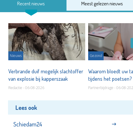
Recent nieuws
Meest gelezen nieuws
Nieuws
Gezond
d
Verbrande duif mogelijk slachtoffer
Waarom bloedt uw t
van explosie bij kapperszaak
tijdens het poetsen?
Redactie - 06-08-2026
Partnerbijdrage - 06-08-20
Lees ook
Schiedam24