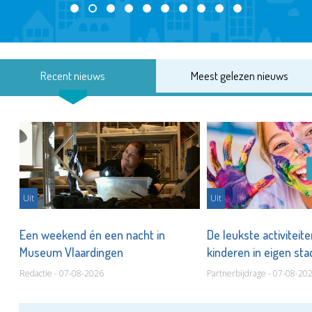
Recent nieuws
Meest gelezen nieuws
Uit
Uit
Een weekend én een nacht in
De leukste activiteit
Museum Vlaardingen
kinderen in eigen st
Redactie - 07-08-2026
Partnerbijdrage - 07-08-20