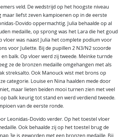
emers veld. De wedstrijd op het hoogste niveau
g maar liefst zeven kampioenen op in de eerste
onidas-Dovido oppermachtig. Julia behaalde op al
gouden medaille, op sprong was het Lara die het goud
op vloer was naast Julia het complete podium voor
s voor Juliette. Bij de pupillen 2 N3/N2 scoorde
en balk. Op vloer werd zij tweede. Meinke turnde
 kreeg ze de bronzen medaille omgehangen met als
flak streksalto. Ook Manouck wist met brons op
eze categorie. Louise en Nina haalden mede door
niet, maar lieten beiden mooi turnen zien met veel
 op balk keurig tot stand en werd verdiend tweede.
ampioen van de eerste ronde.
oor Leonidas-Dovido verder. Op het toestel vloer
aille. Ook behaalde zij op het toestel brug de
knap 3e is geworden met een bronzen medaille. Bij