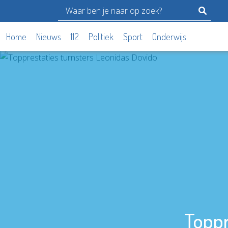
Home
Nieuws
112
Politiek
Sport
Onderwijs
Toppr