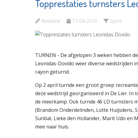
Topprestaties turnsters Le
Vlaardingse
Kinderda
Bierbrouwerij
De
Vulcaan
Speelw
Redactie
17-04-2016
Sport
Bekijk de pagina
Bekijk d
TURNEN - De afgelopen 3 weken hebben de re
Leonidas-Dovido weer diverse wedstrijden in
rayon geturnd.
Op 2 april turnde een groot groep recreanten 
deze wedstrijd georganiseerd in De Lier. In 
de meerkamp. Ook turnde 46 LD turnsters me
(Brandom Onderdelinden, Lotte Huijsdens, S
Sunbal, Lieke den Hollander, Marit Udo en M
mee naar huis.