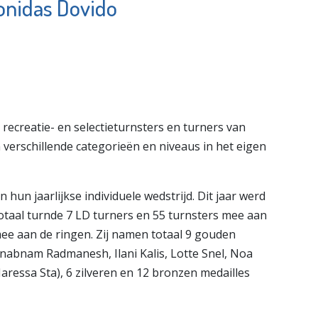
onidas Dovido
gverblijf
Museum
Vlaardingen
onders
Bekijk de pagina
e pagina
creatie- en selectieturnsters en turners van
 verschillende categorieën en niveaus in het eigen
hun jaarlijkse individuele wedstrijd. Dit jaar werd
totaal turnde 7 LD turners en 55 turnsters mee aan
e aan de ringen. Zij namen totaal 9 gouden
nabnam Radmanesh, Ilani Kalis, Lotte Snel, Noa
aressa Sta), 6 zilveren en 12 bronzen medailles