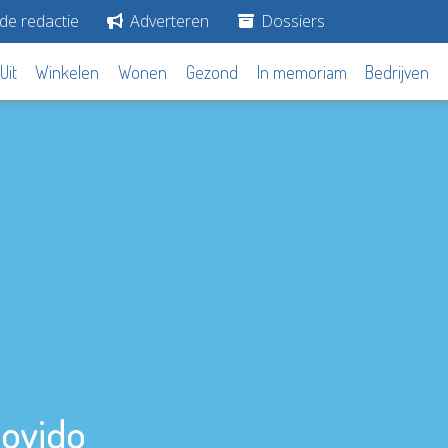
de redactie
Adverteren
Dossiers
Uit
Winkelen
Wonen
Gezond
In memoriam
Bedrijven
Dovido