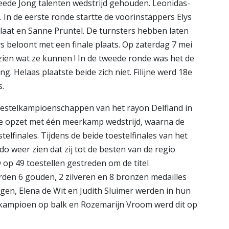
eede Jong talenten wedstrijd gehouden. Leonidas-
 In de eerste ronde startte de voorinstappers Elys
plaat en Sanne Pruntel. De turnsters hebben laten
s beloont met een finale plaats. Op zaterdag 7 mei
 zien wat ze kunnen ! In de tweede ronde was het de
ing. Helaas plaatste beide zich niet. Filijne werd 18e
s.
Toestelkampioenschappen van het rayon Delfland in
we opzet met één meerkamp wedstrijd, waarna de
telfinales. Tijdens de beide toestelfinales van het
o weer zien dat zij tot de besten van de regio
D op 49 toestellen gestreden om de titel
den 6 gouden, 2 zilveren en 8 bronzen medailles
gen, Elena de Wit en Judith Sluimer werden in hun
 kampioen op balk en Rozemarijn Vroom werd dit op