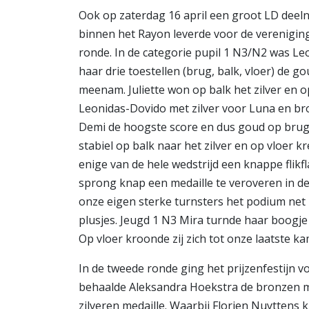
Ook op zaterdag 16 april een groot LD deeln
binnen het Rayon leverde voor de verenigin
ronde. In de categorie pupil 1 N3/N2 was Le
haar drie toestellen (brug, balk, vloer) de 
meenam. Juliette won op balk het zilver en 
Leonidas-Dovido met zilver voor Luna en bron
Demi de hoogste score en dus goud op brug 
stabiel op balk naar het zilver en op vloer
enige van de hele wedstrijd een knappe flik
sprong knap een medaille te veroveren in d
onze eigen sterke turnsters het podium net 
plusjes. Jeugd 1 N3 Mira turnde haar boogje
Op vloer kroonde zij zich tot onze laatste k
In de tweede ronde ging het prijzenfestijn v
behaalde Aleksandra Hoekstra de bronzen med
zilveren medaille. Waarbij Florien Nuyttens 