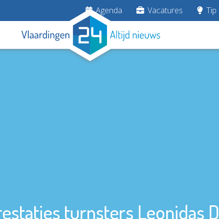
Agenda
Vacatures
Tip 
estaties turnsters Leonidas 