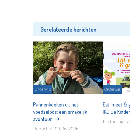
Gerelateerde berichten
Onderwijs
Onderwijs
Pannenkoeken uit het
Eat, meet & g
voedselbos: een smakelijk
IKC De Kinder
avontuur
Partnerbijdr
Redactie - 09-06-2026