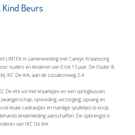
 Kind Beurs
Jozefmavo
tverzorging
Bekijk de pagina
e pagina
ert UN1EK in samenwerking met Careyn Kraamzorg
oor ouders en kinderen van 0 tot 13 jaar. De Ouder &
 bij IKC De Ark, aan de Lissabonweg 2-4.
KC De Ark vol met kraampjes en een springkussen.
r zwangerschap, opvoeding, verzorging, opvang en
n ook leuke cadeautjes en handige spulletjes te koop.
ehands kinderkleding aanschaffen. De opbrengst is
nderen van IKC De Ark.