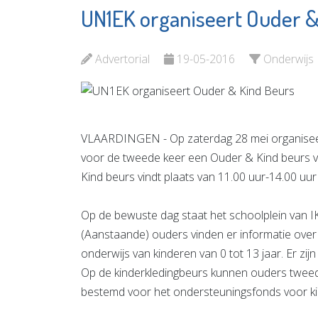
UN1EK organiseert Ouder &
Theater
Virati
Koningshof
Uitvaar
Advertorial
19-05-2016
Onderwijs
Bekijk de pagina
Bekijk d
VLAARDINGEN - Op zaterdag 28 mei organise
voor de tweede keer een Ouder & Kind beurs v
Kind beurs vindt plaats van 11.00 uur-14.00 uur
Op de bewuste dag staat het schoolplein van I
(Aanstaande) ouders vinden er informatie ove
onderwijs van kinderen van 0 tot 13 jaar. Er zij
Op de kinderkledingbeurs kunnen ouders tweed
bestemd voor het ondersteuningsfonds voor ki