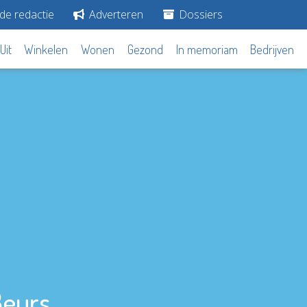
de redactie
Adverteren
Dossiers
Uit
Winkelen
Wonen
Gezond
In memoriam
Bedrijven
Beurs