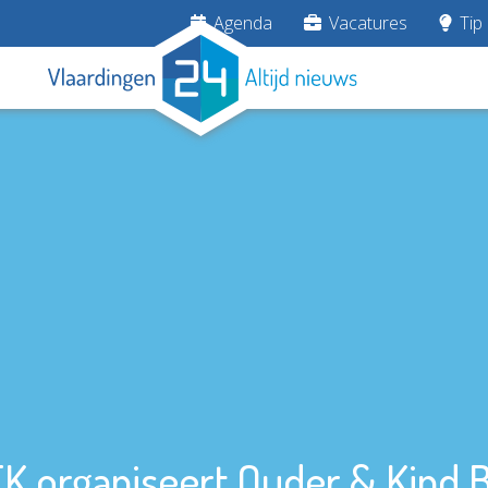
Agenda
Vacatures
Tip 
K organiseert Ouder & Kind 