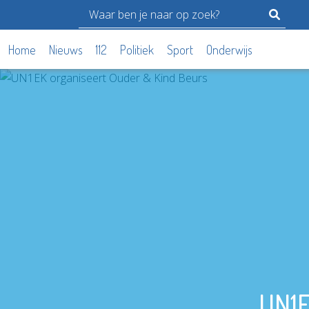
Home
Nieuws
112
Politiek
Sport
Onderwijs
UN1E