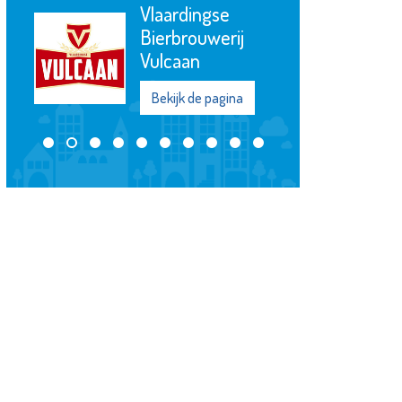
Vlaardingse
Bierbrouwerij
Vulcaan
Bekijk de pagina