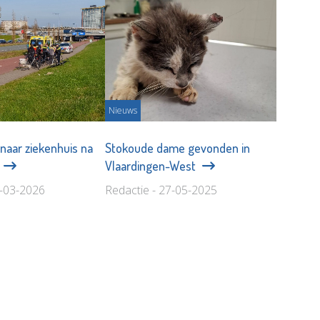
Nieuws
aar ziekenhuis na
Stokoude dame gevonden in
s
Vlaardingen-West
3-03-2026
Redactie - 27-05-2025