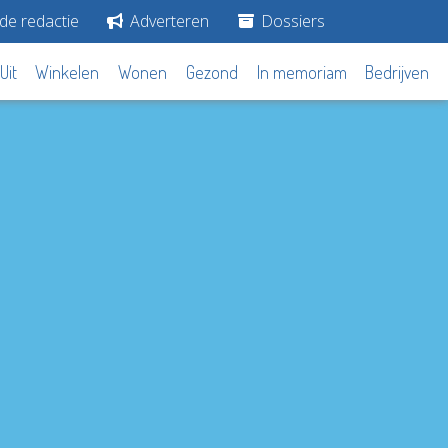
de redactie
Adverteren
Dossiers
Uit
Winkelen
Wonen
Gezond
In memoriam
Bedrijven