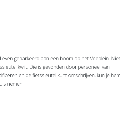
Lentiz
entrale
Bekijk de pagina
e pagina
l even geparkeerd aan een boom op het Veeplein. Niet
tssleutel kwijt. Die is gevonden door personeel van
tificeren en de fietssleutel kunt omschrijven, kun je hem
huis nemen.