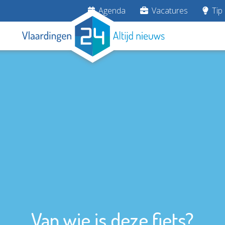
Agenda
Vacatures
Tip 
Van wie is deze fiets?