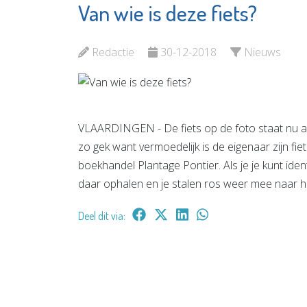
Van wie is deze fiets?
De
Argos Zorggroep
OproepC
Bekijk de pagina
Redactie
30-12-2018
Nieuws
Bekijk d
VLAARDINGEN - De fiets op de foto staat nu a
zo gek want vermoedelijk is de eigenaar zijn fie
boekhandel Plantage Pontier. Als je je kunt iden
daar ophalen en je stalen ros weer mee naar 
Deel dit via: