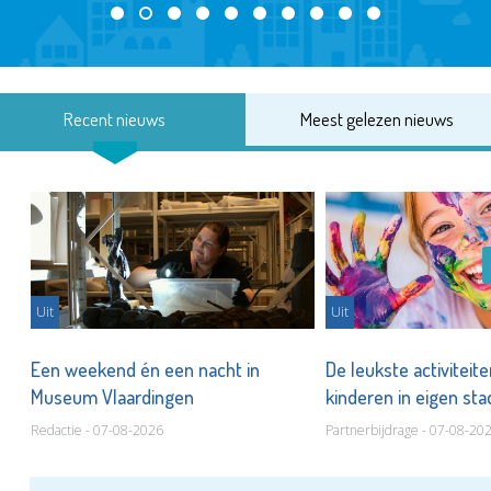
Recent nieuws
Meest gelezen nieuws
Uit
Uit
Een weekend én een nacht in
De leukste activiteit
Museum Vlaardingen
kinderen in eigen st
Redactie - 07-08-2026
Partnerbijdrage - 07-08-20