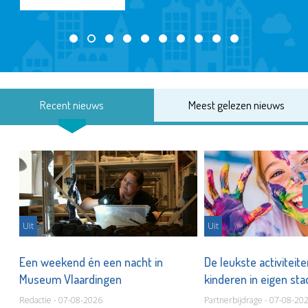
Recent nieuws
Meest gelezen nieuws
Uit
Uit
Een weekend én een nacht in
De leukste activiteit
Museum Vlaardingen
kinderen in eigen st
Redactie - 07-08-2026
Partnerbijdrage - 07-08-20