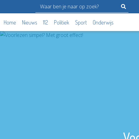
Home
Nieuws
112
Politiek
Sport
Onderwijs
Voo