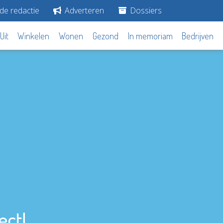
de redactie
Adverteren
Dossiers
Uit
Winkelen
Wonen
Gezond
In memoriam
Bedrijven
ect!