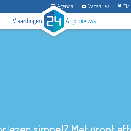
Agenda
Vacatures
Tip 
rlezen simpel? Met groot eff