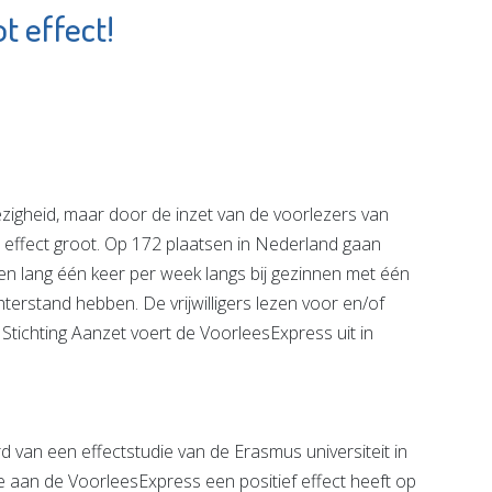
t effect!
Baas in
dij Thuis
Mondzorg
e pagina
Bekijk de pagina
zigheid, maar door de inzet van de voorlezers van
t effect groot. Op 172 plaatsen in Nederland gaan
ken lang één keer per week langs bij gezinnen met één
hterstand hebben. De vrijwilligers lezen voor en/of
 Stichting Aanzet voert de VoorleesExpress uit in
van een effectstudie van de Erasmus universiteit in
me aan de VoorleesExpress een positief effect heeft op