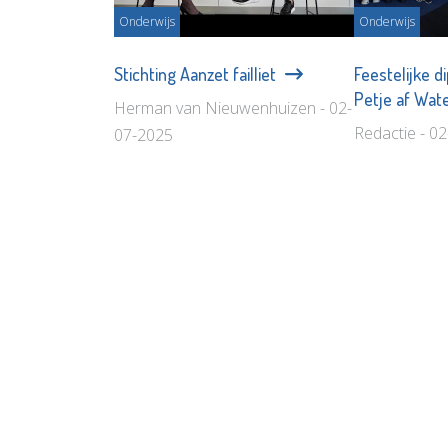
Onderwijs
Onderwijs
Stichting Aanzet failliet
Feestelijke d
Petje af Wa
Herman van Nieuwenhuizen - 02-
Redactie - 0
07-2025