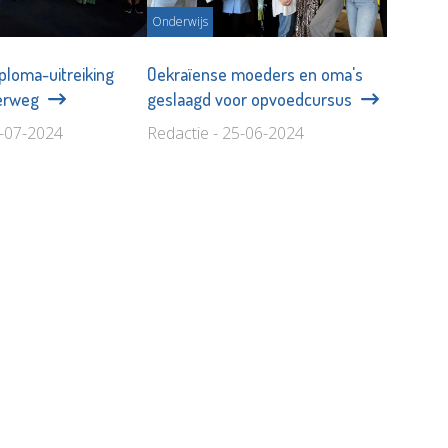
Onderwijs
iploma-uitreiking
Oekraïense moeders en oma's
terweg
geslaagd voor opvoedcursus
2-07-2024
Redactie - 25-06-2024