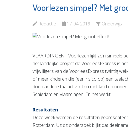
Voorlezen simpel? Met groo
Vlaardingen
Makelaar
Partners
Bekijk d
Redactie
17-04-2019
Onderwijs
Bekijk de pagina
VLAARDINGEN - Voorlezen lijkt zo’n simpele be
het landelijke project de VoorleesExpress is he
vrijwilligers van de VoorleesExpress twintig we
of meer kinderen die (een risico op) een taalac
doen andere taalactiviteiten met kind en ouder.
Schiedam en Vlaardingen. En het werkt!
Resultaten
Deze week werden de resultaten gepresenteerd 
Rotterdam. Uit dit onderzoek blijkt dat deelna