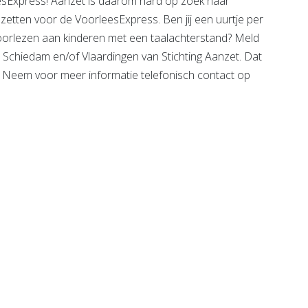
esExpress! Aanzet is daarom hard op zoek naar
 inzetten voor de VoorleesExpress. Ben jij een uurtje per
 voorlezen aan kinderen met een taalachterstand? Meld
ss Schiedam en/of Vlaardingen van Stichting Aanzet. Dat
. Neem voor meer informatie telefonisch contact op