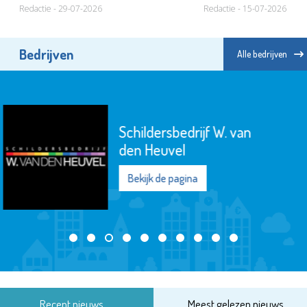
Redactie - 29-07-2026
Redactie - 15-07-2026
Bedrijven
Alle bedrijven
Chocolaterie &
Bonbonnerie Chobon
Bekijk de pagina
Recent nieuws
Meest gelezen nieuws