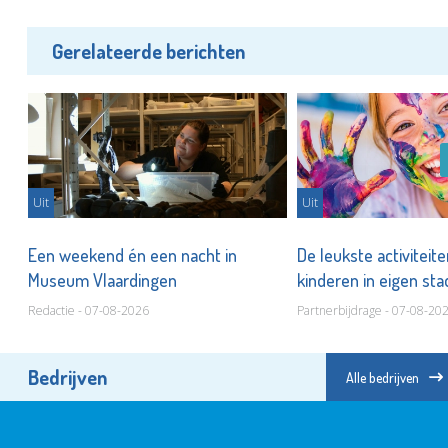
Gerelateerde berichten
Uit
Uit
er
Een weekend én een nacht in
De leukste activiteit
Museum Vlaardingen
kinderen in eigen st
Redactie - 07-08-2026
Partnerbijdrage - 07-08-20
Bedrijven
Alle bedrijven