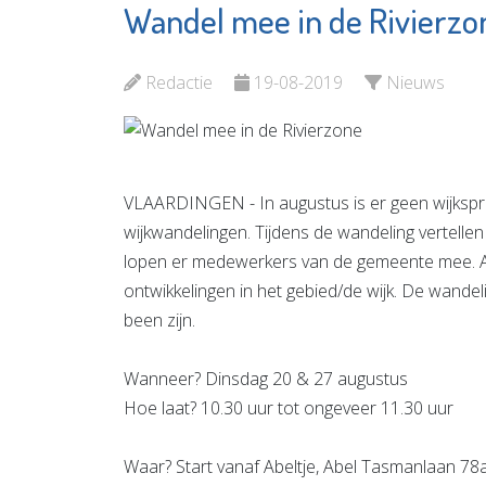
Wandel mee in de Rivierzo
Totaal-Beter
Minters
Bekijk de pagina
Bekijk d
Redactie
19-08-2019
Nieuws
VLAARDINGEN - In augustus is er geen wijkspree
wijkwandelingen. Tijdens de wandeling vertelle
lopen er medewerkers van de gemeente mee. Aa
ontwikkelingen in het gebied/de wijk. De wande
been zijn.
Wanneer? Dinsdag 20 & 27 augustus
Hoe laat? 10.30 uur tot ongeveer 11.30 uur
Waar? Start vanaf Abeltje, Abel Tasmanlaan 78a