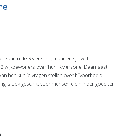
ne
Bibliotheek De
Plataan
e pagina
Bekijk de pagina
kuur in de Rivierzone, maar er zijn wel
n 2 wijkbewoners over ‘hun’ Rivierzone. Daarnaast
n hen kun je vragen stellen over bijvoorbeeld
ling is ook geschikt voor mensen die minder goed ter
.