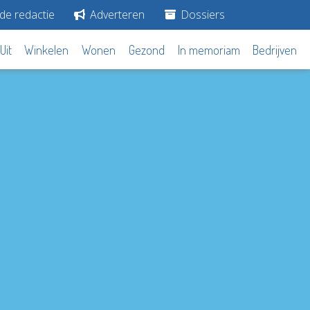
de redactie
Adverteren
Dossiers
Uit
Winkelen
Wonen
Gezond
In memoriam
Bedrijven