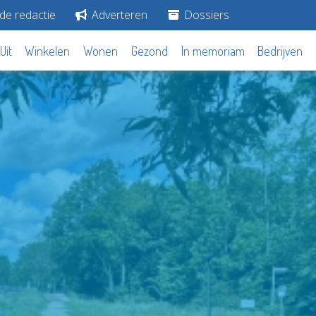
de redactie
Adverteren
Dossiers
Uit
Winkelen
Wonen
Gezond
In memoriam
Bedrijven