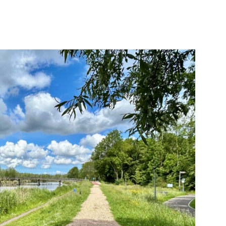
ngen
Zonnehuisgroep
s
Vlaardingen
e pagina
Bekijk de pagina