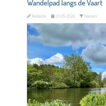
Wandelpad langs de Vaart
Chocolaterie &
Vlaardi
Bonbonnerie
Partner
Chobon
Redactie
20-05-2026
Nieuws
Bekijk d
Bekijk de pagina