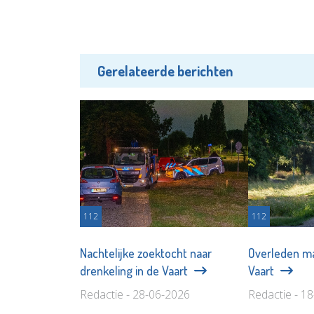
Gerelateerde berichten
112
112
Nachtelijke zoektocht naar
Overleden m
drenkeling in de Vaart
Vaart
Redactie - 28-06-2026
Redactie - 1