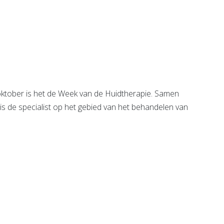
heek De
B&W Re-
integratie
e pagina
Bekijk de pagina
tober is het de Week van de Huidtherapie. Samen
s de specialist op het gebied van het behandelen van