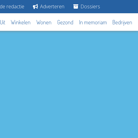
de redactie
Adverteren
Dossiers
Uit
Winkelen
Wonen
Gezond
In memoriam
Bedrijven