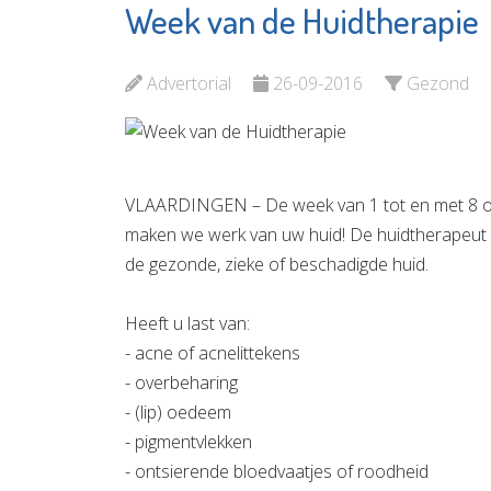
Week van de Huidtherapie
Bibliot
Argos Zorggroep
Plataan
Bekijk de pagina
Advertorial
26-09-2016
Gezond
Bekijk d
VLAARDINGEN – De week van 1 tot en met 8 ok
maken we werk van uw huid! De huidtherapeut i
de gezonde, zieke of beschadigde huid.
Heeft u last van:
- acne of acnelittekens
- overbeharing
- (lip) oedeem
- pigmentvlekken
- ontsierende bloedvaatjes of roodheid