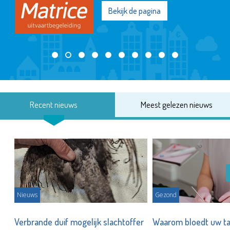
Bekijk de pagina
Recent nieuws
Meest gelezen nieuws
Nieuws
Gezond
d
Verbrande duif mogelijk slachtoffer
Waarom bloedt uw t