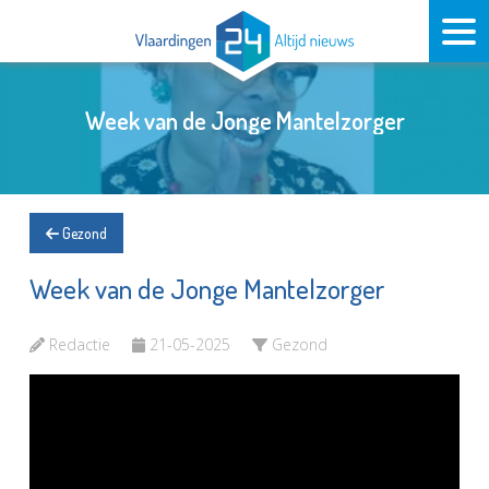
Week van de Jonge Mantelzorger
Gezond
Week van de Jonge Mantelzorger
Redactie
21-05-2025
Gezond