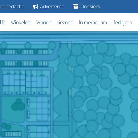
de redactie
Adverteren
Dossiers
Uit
Winkelen
Wonen
Gezond
In memoriam
Bedrijven