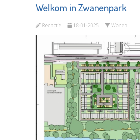
Welkom in Zwanenpark
Virati
Matrice
Uitvaartverzorging
Uitvaar
Redactie
18-01-2025
Wonen
Bekijk de pagina
Bekijk d