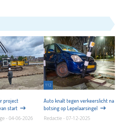
112
r project
Auto knalt tegen verkeerslicht na
van start
botsing op Lepelaarsingel
age - 04-06-2026
Redactie - 07-12-2025