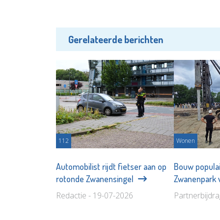
Gerelateerde berichten
112
Wonen
Automobilist rijdt fietser aan op
Bouw populai
rotonde Zwanensingel
Zwanenpark 
Redactie - 19-07-2026
Partnerbijdr