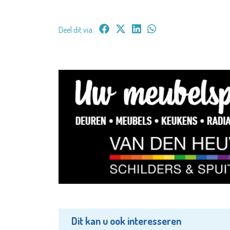
Deel dit via:
Dit kan u ook interesseren