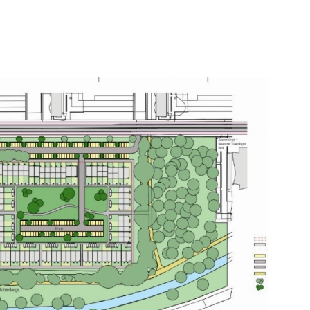
Aanloophuis De
tbegeleiding
Groene Luiken
e pagina
Bekijk de pagina