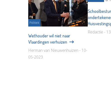
Schoolbestu
ondertekenen
Politiek
Huisvestings
Redactie - 1
Wethouder wil niet naar
Vlaardingen verhuizen
Herman van Nieuwenhuizen - 10-
05-2023