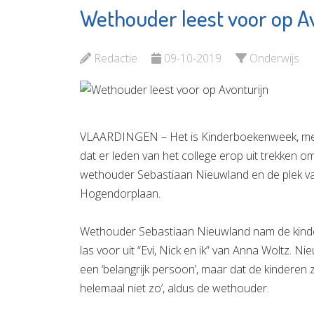
Wethouder leest voor op A
Bree's New
Adri St
World & Banz
Juwelie
Bord
Redactie
09-10-2019
Onderwijs
Bekijk d
Bekijk de pagina
VLAARDINGEN – Het is Kinderboekenweek, met a
dat er leden van het college erop uit trekken 
wethouder Sebastiaan Nieuwland en de plek va
Hogendorplaan.
Wethouder Sebastiaan Nieuwland nam de kinde
las voor uit “Evi, Nick en ik” van Anna Woltz. N
een ‘belangrijk persoon’, maar dat de kinderen 
helemaal niet zo’, aldus de wethouder.