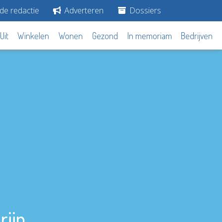
de redactie
Adverteren
Dossiers
Uit
Winkelen
Wonen
Gezond
In memoriam
Bedrijven
rijn