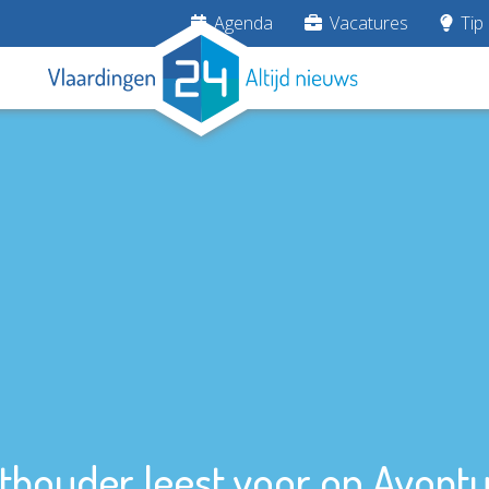
Agenda
Vacatures
Tip 
houder leest voor op Avontu