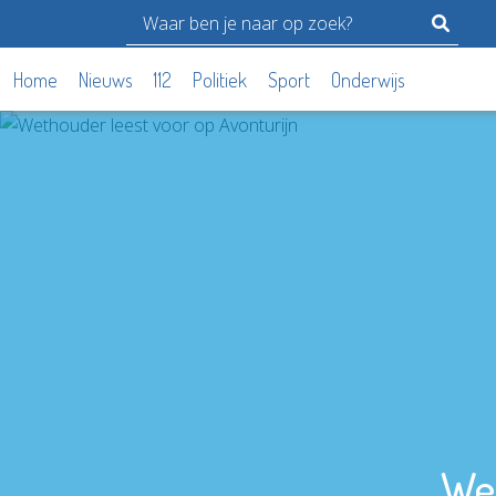
Home
Nieuws
112
Politiek
Sport
Onderwijs
Wet