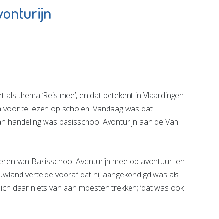
vonturijn
Chocolaterie &
am
Bonbonnerie
r
Chobon
e pagina
Bekijk de pagina
ls thema ‘Reis mee’, en dat betekent in Vlaardingen
om voor te lezen op scholen. Vandaag was dat
n handeling was basisschool Avonturijn aan de Van
ren van Basisschool Avonturijn mee op avontuur en
ieuwland vertelde vooraf dat hij aangekondigd was als
zich daar niets van aan moesten trekken; ‘dat was ook