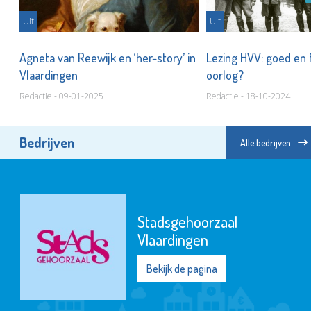
Uit
Uit
gen
Agneta van Reewijk en ‘her-story’ in
Lezing HVV: goed en 
Vlaardingen
oorlog?
Redactie - 09-01-2025
Redactie - 18-10-2024
Bedrijven
Alle bedrijven
Stadsgehoorzaal
Vlaardingen
Bekijk de pagina