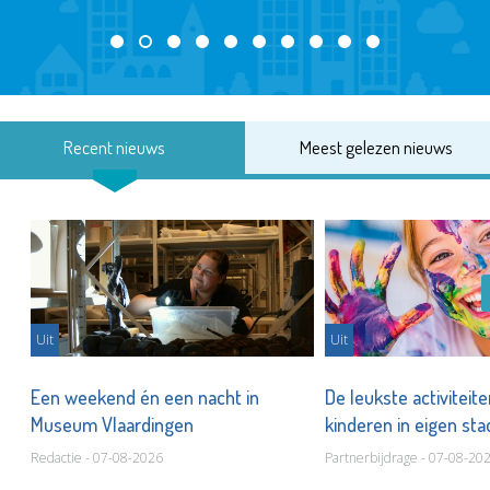
Recent nieuws
Meest gelezen nieuws
Uit
Uit
Een weekend én een nacht in
De leukste activiteit
Museum Vlaardingen
kinderen in eigen st
Redactie - 07-08-2026
Partnerbijdrage - 07-08-20