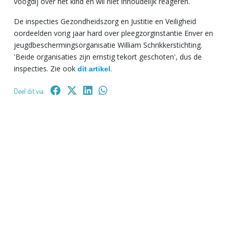
voogdij over het kind en wil niet inhoudelijk reageren.
De inspecties Gezondheidszorg en Justitie en Veiligheid
oordeelden vorig jaar hard over pleegzorginstantie Enver en
jeugdbeschermingsorganisatie William Schrikkerstichting.
'Beide organisaties zijn ernstig tekort geschoten', dus de
inspecties.
Zie ook
.
dit artikel
Deel dit via: