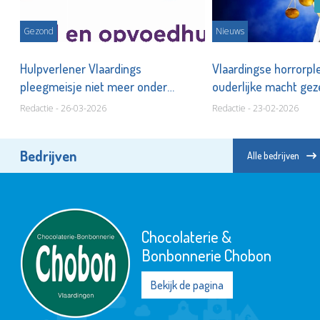
Gezond
Nieuws
Hulpverlener Vlaardings
Vlaardingse horrorpl
pleegmeisje niet meer onder
ouderlijke macht ge
verscherpt toezicht
Redactie - 26-03-2026
Redactie - 23-02-2026
Bedrijven
Alle bedrijven
Chocolaterie &
Bonbonnerie Chobon
Bekijk de pagina