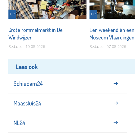
Uit
Uit
er
Grote rommelmarkt in De
Een weekend én een 
Windwijzer
Museum Vlaardinge
Redactie - 10-08-2026
Redactie - 07-08-2026
Lees ook
Schiedam24
Maassluis24
NL24