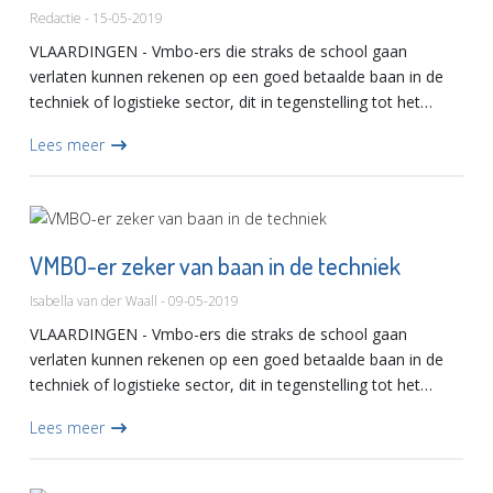
Redactie - 15-05-2019
VLAARDINGEN - Vmbo-ers die straks de school gaan
verlaten kunnen rekenen op een goed betaalde baan in de
techniek of logistieke sector, dit in tegenstelling tot het
verleden. De huidige economie biedt veel mogelijkheden
Lees meer
voor werkg...
VMBO-er zeker van baan in de techniek
Isabella van der Waall - 09-05-2019
VLAARDINGEN - Vmbo-ers die straks de school gaan
verlaten kunnen rekenen op een goed betaalde baan in de
techniek of logistieke sector, dit in tegenstelling tot het
verleden. De huidige economie biedt veel mogelijkheden
Lees meer
voor werkg...