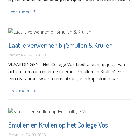
de leerlingen de handen flink uit de mouwen steken. Op deze
Lees meer
mani...
Laat je verwennen bij Smullen & Krullen
Redactie - 02-11-2018
VLAARDINGEN - Het College Vos biedt al een tijdje tal van
activiteiten aan onder de noemer 'Smullen en Krullen'. Er is
een reataurant waar u terechtkunt, een kapsalon maar
(minder bekend) ook een klussendienst.BuurtkoffieIedere
Lees meer
vr...
Smullen en Krullen op Het College Vos
Redactie - 04-09-2018