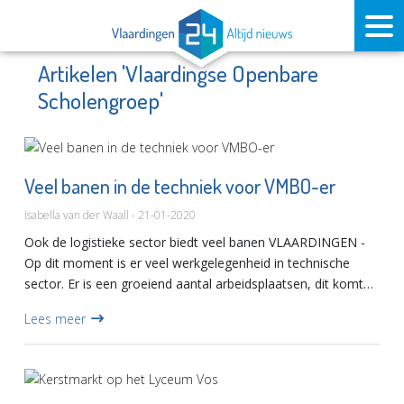
Artikelen 'Vlaardingse Openbare
Scholengroep'
Veel banen in de techniek voor VMBO-er
Isabella van der Waall - 21-01-2020
Ook de logistieke sector biedt veel banen VLAARDINGEN -
Op dit moment is er veel werkgelegenheid in technische
sector. Er is een groeiend aantal arbeidsplaatsen, dit komt
omdat veel oudere werknemers met pensioen gaan of
Lees meer
inmiddel...