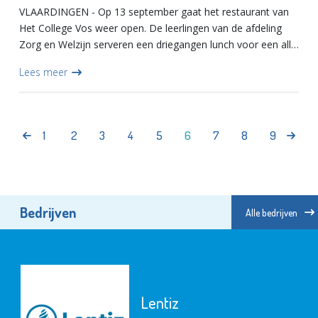
VLAARDINGEN - Op 13 september gaat het restaurant van
Het College Vos weer open. De leerlingen van de afdeling
Zorg en Welzijn serveren een driegangen lunch voor een all-
in prijs van 8,50 euro. Op 27 september kunt u terecht voor...
Lees meer
1
2
3
4
5
6
7
8
9
Bedrijven
Alle bedrijven
Lentiz