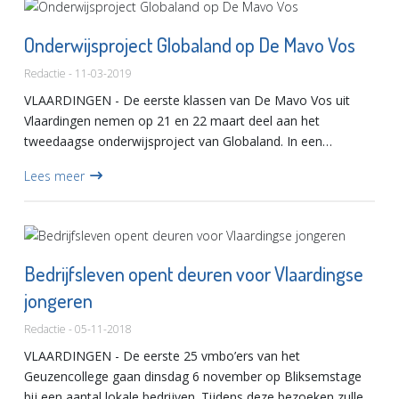
Onderwijsproject Globaland op De Mavo Vos
Redactie - 11-03-2019
VLAARDINGEN - De eerste klassen van De Mavo Vos uit
Vlaardingen nemen op 21 en 22 maart deel aan het
tweedaagse onderwijsproject van Globaland. In een
spannend simulatiespel besturen de leerlingen hun eigen
Lees meer
land en leren problemat...
Bedrijfsleven opent deuren voor Vlaardingse
jongeren
Redactie - 05-11-2018
VLAARDINGEN - De eerste 25 vmbo’ers van het
Geuzencollege gaan dinsdag 6 november op Bliksemstage
bij een aantal lokale bedrijven. Tijdens deze bezoeken zullen