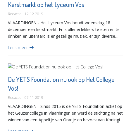
Kerstmarkt op het Lyceum Vos
Redactie - 12-12-2019
VLAARDINGEN - Het Lyceum Vos houdt woensdag 18
december een kerstmarkt. Er is allerlei lekkers te eten en te
drinken en uiteraard is er gezellige muziek, er zijn diverse
workshops en er zijn leuke kerstspulletjes te koop. De kerst...
Lees meer
De YETS Foundation nu ook op Het College
Vos!
Redactie - 07-11-2019
VLAARDINGEN - Sinds 2015 is de YETS Foundation actief op
het Geuzencollege in Vlaardingen en werd de stichting na het
winnen van een Appeltje van Oranje en bezoek van Koningin
Maxima een begrip in de regio. Nu volgt de langverwach...