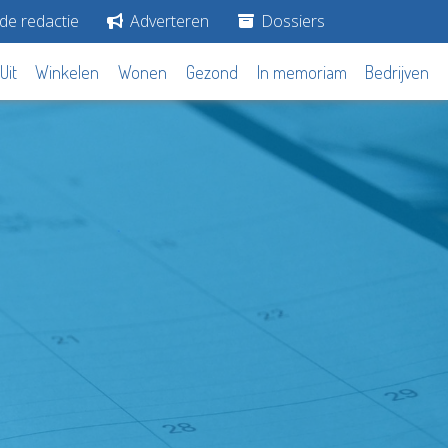
de redactie
Adverteren
Dossiers
Uit
Winkelen
Wonen
Gezond
In memoriam
Bedrijven