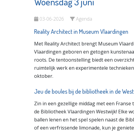
Woensdag 3 juni
Stichtin
Naut
Antipes
Bekijk de pagina
03-06-2026
Agenda
Bekijk d
Reality Architect in Museum Vlaardingen
Met Reality Architect brengt Museum Vlaar
Vlaardingen geboren en getogen kunstenaar 
roots. De tentoonstelling biedt een overzicht
ruimtelijk werk en experimentele technieke
oktober.
Jeu de boules bij de bibliotheek in de West
Zin in een gezellige middag met een Franse 
de Bibliotheek Vlaardingen Westwijk! Elke wo
ballen lenen en het spel spelen naast de Bib
of een verfrissende limonade, kun je geniet