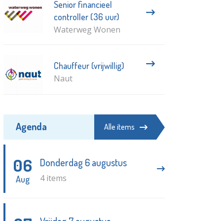
Senior financieel
controller (36 uur)
Waterweg Wonen
Chauffeur (vrijwillig)
Naut
Agenda
Alle items
06
Donderdag 6 augustus
4 items
Aug