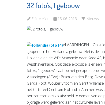
32 foto's, 1 gebouw
Matrice
Vlaardin
Uitvaartbegeleiding
Bewegi
Erik Meijer
15-06-2013
Nieuws
Bekijk de pagina
Bekijk d
VLAARDINGEN – Op vrijdag
geopend in het Hollandia gebouw. Het is de laat
Hollandia en de Vrije Academie naar Kade 40, 
Westhavenkade. Ook deze expositie is er één in 
foto’s, 1 gebouw’ slaat op het geëxposeerde w
Vlaardingen (AFVV) : Bram van den Berg, Dave d
Gerda Poot, Wouter Vroom en Gerrit Willemse. D
het Cultureel Centrum Hollandia. Aan hen was
portretteren om zo afscheid te nemen van de pl
bijdrage werd geleverd aan het culturele leven in