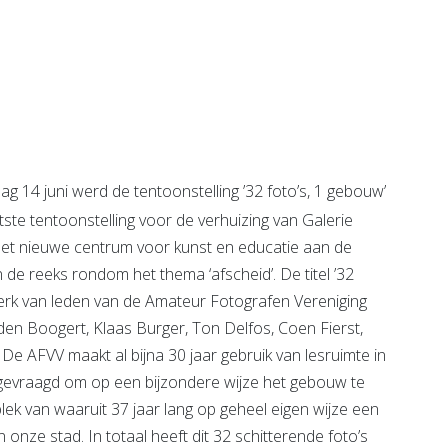
gen in
Prevenzie
ng
Leefstijlcoaching
e pagina
Bekijk de pagina
 14 juni werd de tentoonstelling ’32 foto’s, 1 gebouw’
ste tentoonstelling voor de verhuizing van Galerie
het nieuwe centrum voor kunst en educatie aan de
de reeks rondom het thema ‘afscheid’. De titel ’32
erk van leden van de Amateur Fotografen Vereniging
en Boogert, Klaas Burger, Ton Delfos, Coen Fierst,
e AFVV maakt al bijna 30 jaar gebruik van lesruimte in
 gevraagd om op een bijzondere wijze het gebouw te
ek van waaruit 37 jaar lang op geheel eigen wijze een
 onze stad. In totaal heeft dit 32 schitterende foto’s