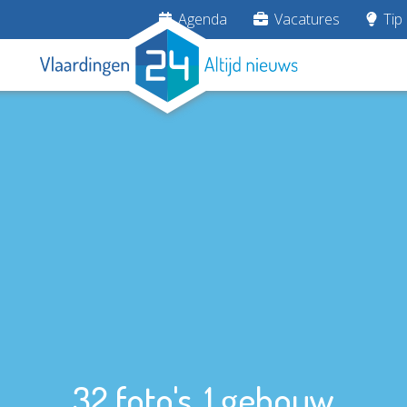
Agenda
Vacatures
Tip 
32 foto's, 1 gebouw