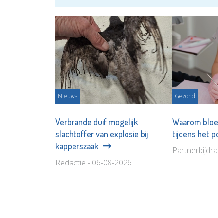
Nieuws
Gezond
Verbrande duif mogelijk
Waarom bloe
slachtoffer van explosie bij
tijdens het 
kapperszaak
Partnerbijdr
Redactie - 06-08-2026