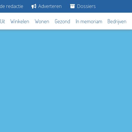
de redactie
Adverteren
Dossiers
Uit
Winkelen
Wonen
Gezond
In memoriam
Bedrijven